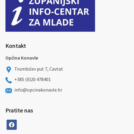
Kontakt
Općina Konavle
Trumbićev put 7, Cavtat
+385 (0)20 478401
info@opcinakonavle.hr
Pratite nas
facebook