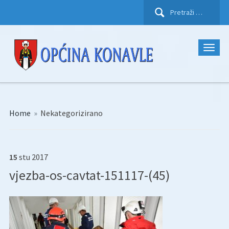
Pretraži:
Home
»
Nekategorizirano
15
stu
2017
vjezba-os-cavtat-151117-(45)