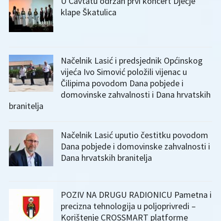
U Cavtatu održan prvi koncert Dječje
klape Škatulica
Načelnik Lasić i predsjednik Općinskog
vijeća Ivo Simović položili vijenac u
Čilipima povodom Dana pobjede i
domovinske zahvalnosti i Dana hrvatskih
branitelja
Načelnik Lasić uputio čestitku povodom
Dana pobjede i domovinske zahvalnosti i
Dana hrvatskih branitelja
POZIV NA DRUGU RADIONICU Pametna i
precizna tehnologija u poljoprivredi –
Korištenje CROSSMART platforme