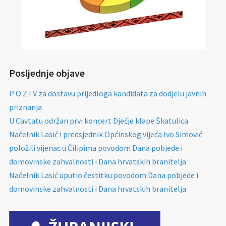
Posljednje objave
P O Z I V za dostavu prijedloga kandidata za dodjelu javnih
priznanja
U Cavtatu održan prvi koncert Dječje klape Škatulica
Načelnik Lasić i predsjednik Općinskog vijeća Ivo Simović
položili vijenac u Čilipima povodom Dana pobjede i
domovinske zahvalnosti i Dana hrvatskih branitelja
Načelnik Lasić uputio čestitku povodom Dana pobjede i
domovinske zahvalnosti i Dana hrvatskih branitelja