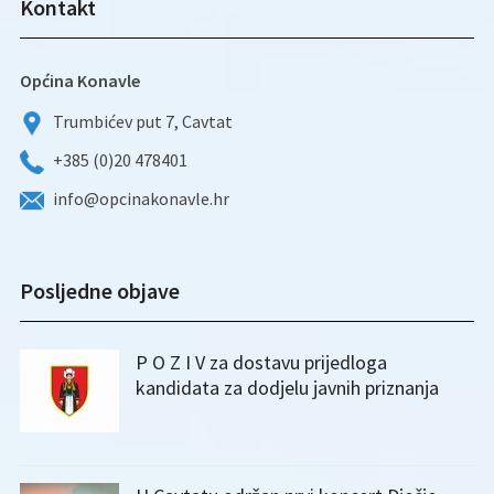
Kontakt
Općina Konavle
Trumbićev put 7, Cavtat
+385 (0)20 478401
info@opcinakonavle.hr
Posljedne objave
P O Z I V za dostavu prijedloga
kandidata za dodjelu javnih priznanja