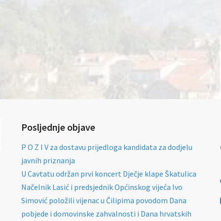
Posljednje objave
P O Z I V za dostavu prijedloga kandidata za dodjelu
javnih priznanja
U Cavtatu održan prvi koncert Dječje klape Škatulica
Načelnik Lasić i predsjednik Općinskog vijeća Ivo
Simović položili vijenac u Čilipima povodom Dana
pobjede i domovinske zahvalnosti i Dana hrvatskih