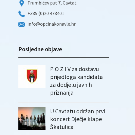
Trumbićev put 7, Cavtat
+385 (0)20 478401
info@opcinakonavle.hr
Posljedne objave
P O Z I V za dostavu
prijedloga kandidata
za dodjelu javnih
priznanja
U Cavtatu održan prvi
koncert Dječje klape
Škatulica