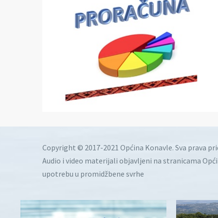
Copyright © 2017-2021 Općina Konavle. Sva prava pr
Audio i video materijali objavljeni na stranicama Opć
upotrebu u promidžbene svrhe