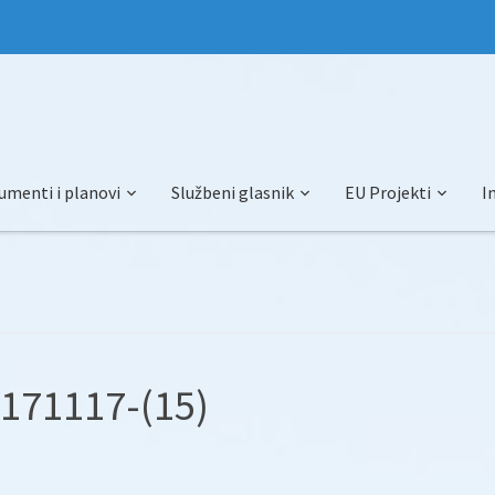
umenti i planovi
Službeni glasnik
EU Projekti
I
-171117-(15)