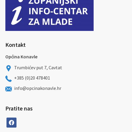
Kontakt
Općina Konavle
Trumbićev put 7, Cavtat
+385 (0)20 478401
info@opcinakonavle.hr
Pratite nas
facebook