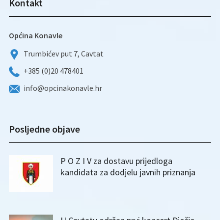
Kontakt
Općina Konavle
Trumbićev put 7, Cavtat
+385 (0)20 478401
info@opcinakonavle.hr
Posljedne objave
P O Z I V za dostavu prijedloga
kandidata za dodjelu javnih priznanja