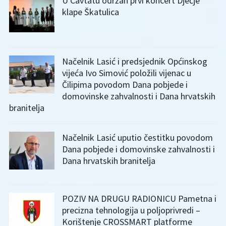
U Cavtatu održan prvi koncert Dječje
klape Škatulica
Načelnik Lasić i predsjednik Općinskog
vijeća Ivo Simović položili vijenac u
Čilipima povodom Dana pobjede i
domovinske zahvalnosti i Dana hrvatskih
branitelja
Načelnik Lasić uputio čestitku povodom
Dana pobjede i domovinske zahvalnosti i
Dana hrvatskih branitelja
POZIV NA DRUGU RADIONICU Pametna i
precizna tehnologija u poljoprivredi –
Korištenje CROSSMART platforme