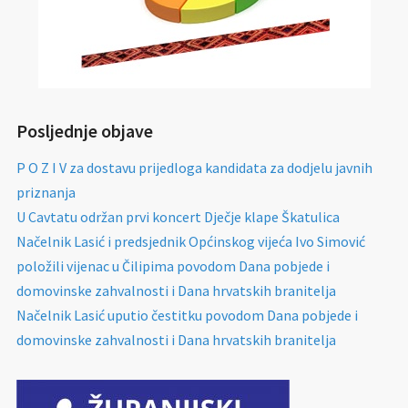
Posljednje objave
P O Z I V za dostavu prijedloga kandidata za dodjelu javnih
priznanja
U Cavtatu održan prvi koncert Dječje klape Škatulica
Načelnik Lasić i predsjednik Općinskog vijeća Ivo Simović
položili vijenac u Čilipima povodom Dana pobjede i
domovinske zahvalnosti i Dana hrvatskih branitelja
Načelnik Lasić uputio čestitku povodom Dana pobjede i
domovinske zahvalnosti i Dana hrvatskih branitelja