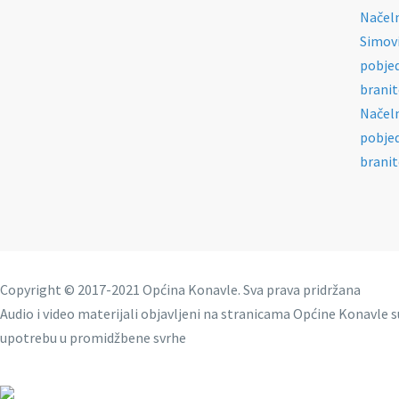
Načeln
Simovi
pobjed
branit
Načeln
pobjed
branit
Copyright © 2017-2021 Općina Konavle. Sva prava pridržana
Audio i video materijali objavljeni na stranicama Općine Konavle s
upotrebu u promidžbene svrhe