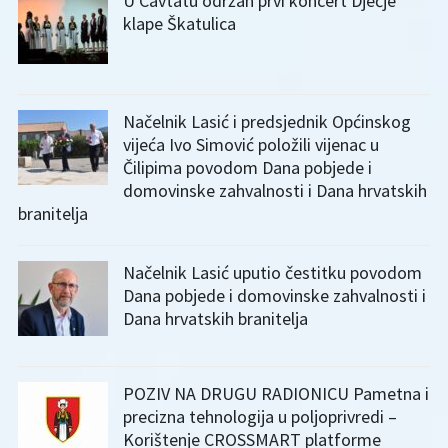
U Cavtatu održan prvi koncert Dječje
klape Škatulica
Načelnik Lasić i predsjednik Općinskog
vijeća Ivo Simović položili vijenac u
Čilipima povodom Dana pobjede i
domovinske zahvalnosti i Dana hrvatskih
branitelja
Načelnik Lasić uputio čestitku povodom
Dana pobjede i domovinske zahvalnosti i
Dana hrvatskih branitelja
POZIV NA DRUGU RADIONICU Pametna i
precizna tehnologija u poljoprivredi –
Korištenje CROSSMART platforme