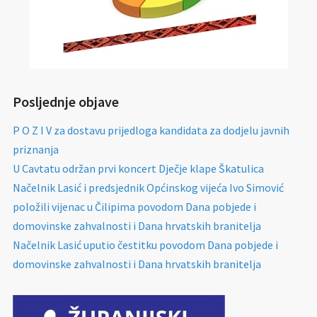
Posljednje objave
P O Z I V za dostavu prijedloga kandidata za dodjelu javnih
priznanja
U Cavtatu održan prvi koncert Dječje klape Škatulica
Načelnik Lasić i predsjednik Općinskog vijeća Ivo Simović
položili vijenac u Čilipima povodom Dana pobjede i
domovinske zahvalnosti i Dana hrvatskih branitelja
Načelnik Lasić uputio čestitku povodom Dana pobjede i
domovinske zahvalnosti i Dana hrvatskih branitelja