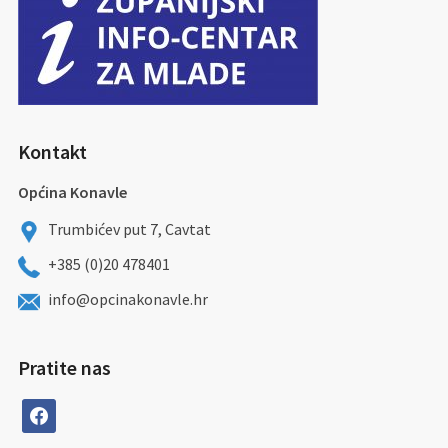
Kontakt
Općina Konavle
Trumbićev put 7, Cavtat
+385 (0)20 478401
info@opcinakonavle.hr
Pratite nas
facebook