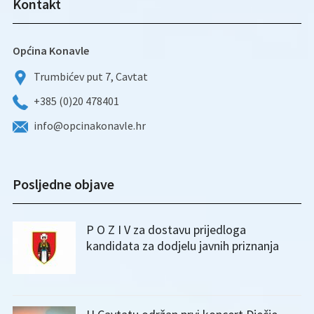
Kontakt
Općina Konavle
Trumbićev put 7, Cavtat
+385 (0)20 478401
info@opcinakonavle.hr
Posljedne objave
P O Z I V za dostavu prijedloga
kandidata za dodjelu javnih priznanja