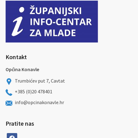
Kontakt
Općina Konavle
Trumbićev put 7, Cavtat
+385 (0)20 478401
info@opcinakonavle.hr
Pratite nas
facebook