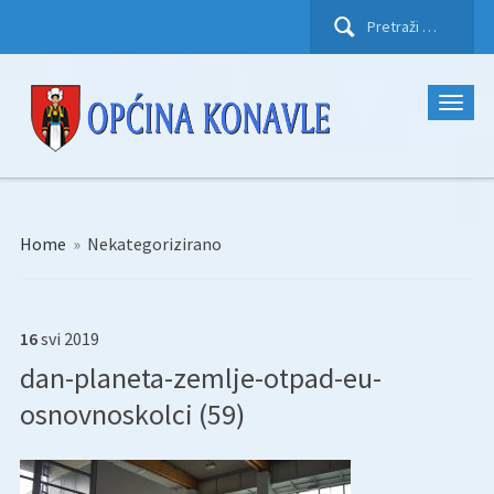
Pretraži:
Home
»
Nekategorizirano
16
svi
2019
dan-planeta-zemlje-otpad-eu-
osnovnoskolci (59)