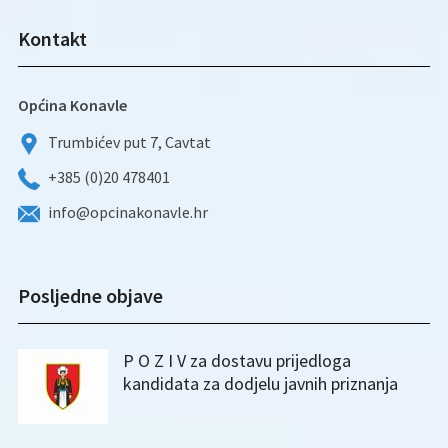
Kontakt
Općina Konavle
Trumbićev put 7, Cavtat
+385 (0)20 478401
info@opcinakonavle.hr
Posljedne objave
P O Z I V za dostavu prijedloga
kandidata za dodjelu javnih priznanja