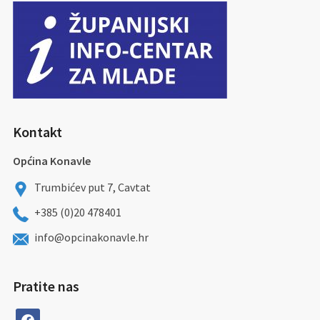
Kontakt
Općina Konavle
Trumbićev put 7, Cavtat
+385 (0)20 478401
info@opcinakonavle.hr
Pratite nas
facebook