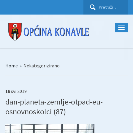
Pretraži:
Home
»
Nekategorizirano
16
svi
2019
dan-planeta-zemlje-otpad-eu-
osnovnoskolci (87)