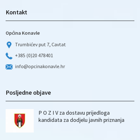
Kontakt
Općina Konavle
Trumbićev put 7, Cavtat
+385 (0)20 478401
info@opcinakonavle.hr
Posljedne objave
P O Z I V za dostavu prijedloga
kandidata za dodjelu javnih priznanja