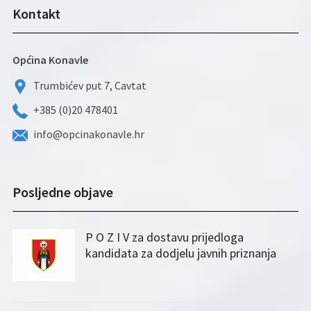
Kontakt
Općina Konavle
Trumbićev put 7, Cavtat
+385 (0)20 478401
info@opcinakonavle.hr
Posljedne objave
P O Z I V za dostavu prijedloga
kandidata za dodjelu javnih priznanja