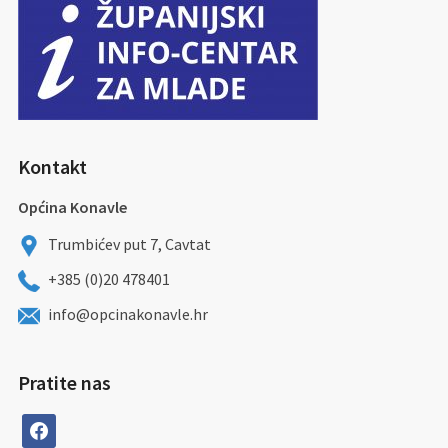
Kontakt
Općina Konavle
Trumbićev put 7, Cavtat
+385 (0)20 478401
info@opcinakonavle.hr
Pratite nas
facebook