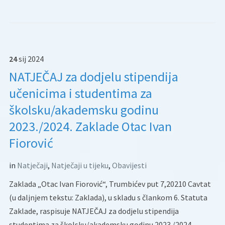
24
sij
2024
NATJEČAJ za dodjelu stipendija
učenicima i studentima za
školsku/akademsku godinu
2023./2024. Zaklade Otac Ivan
Fiorović
in
Natječaji
,
Natječaji u tijeku
,
Obavijesti
Zaklada „Otac Ivan Fiorović“, Trumbićev put 7,20210 Cavtat
(u daljnjem tekstu: Zaklada), u skladu s člankom 6. Statuta
Zaklade, raspisuje NATJEČAJ za dodjelu stipendija
studentima za školsku/akademsku godinu 2023./2024.