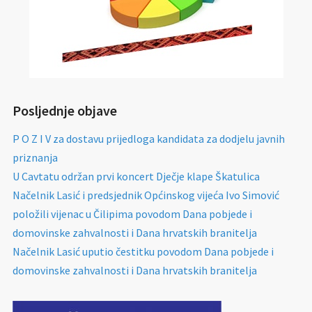
Posljednje objave
P O Z I V za dostavu prijedloga kandidata za dodjelu javnih
priznanja
U Cavtatu održan prvi koncert Dječje klape Škatulica
Načelnik Lasić i predsjednik Općinskog vijeća Ivo Simović
položili vijenac u Čilipima povodom Dana pobjede i
domovinske zahvalnosti i Dana hrvatskih branitelja
Načelnik Lasić uputio čestitku povodom Dana pobjede i
domovinske zahvalnosti i Dana hrvatskih branitelja