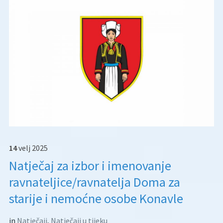
14
velj
2025
Natječaj za izbor i imenovanje
ravnateljice/ravnatelja Doma za
starije i nemoćne osobe Konavle
in
Natječaji
,
Natječaji u tijeku