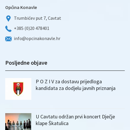
Općina Konavle
Trumbićev put 7, Cavtat
+385 (0)20 478401
info@opcinakonavle.hr
Posljedne objave
P O Z I V za dostavu prijedloga
kandidata za dodjelu javnih priznanja
U Cavtatu održan prvi koncert Dječje
klape Škatulica