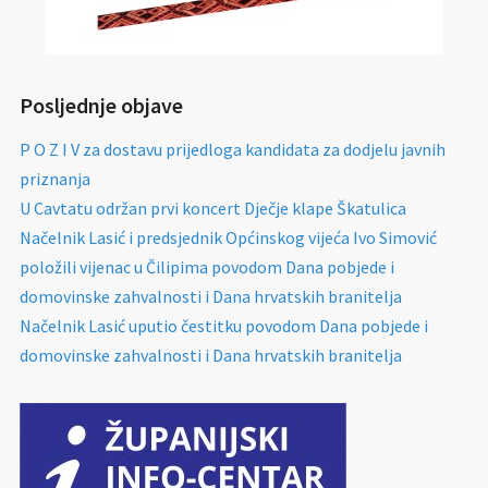
Posljednje objave
P O Z I V za dostavu prijedloga kandidata za dodjelu javnih
priznanja
U Cavtatu održan prvi koncert Dječje klape Škatulica
Načelnik Lasić i predsjednik Općinskog vijeća Ivo Simović
položili vijenac u Čilipima povodom Dana pobjede i
domovinske zahvalnosti i Dana hrvatskih branitelja
Načelnik Lasić uputio čestitku povodom Dana pobjede i
domovinske zahvalnosti i Dana hrvatskih branitelja