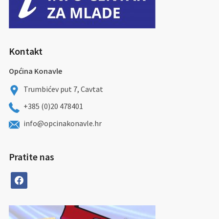
Kontakt
Općina Konavle
Trumbićev put 7, Cavtat
+385 (0)20 478401
info@opcinakonavle.hr
Pratite nas
facebook