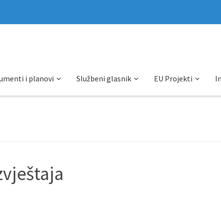
umenti i planovi
Službeni glasnik
EU Projekti
I
zvještaja