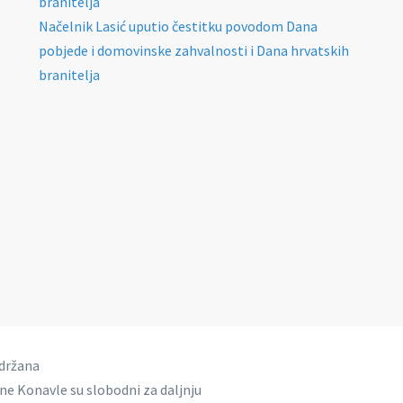
branitelja
Načelnik Lasić uputio čestitku povodom Dana
pobjede i domovinske zahvalnosti i Dana hrvatskih
branitelja
idržana
ine Konavle su slobodni za daljnju