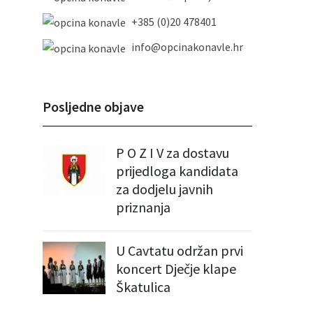
+385 (0)20 478401
info@opcinakonavle.hr
Posljedne objave
P O Z I V za dostavu
prijedloga kandidata
za dodjelu javnih
priznanja
U Cavtatu održan prvi
koncert Dječje klape
Škatulica