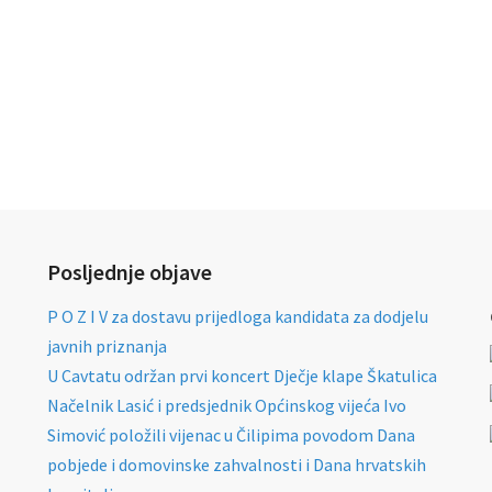
Posljednje objave
P O Z I V za dostavu prijedloga kandidata za dodjelu
javnih priznanja
U Cavtatu održan prvi koncert Dječje klape Škatulica
Načelnik Lasić i predsjednik Općinskog vijeća Ivo
Simović položili vijenac u Čilipima povodom Dana
pobjede i domovinske zahvalnosti i Dana hrvatskih