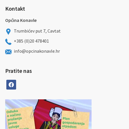
Kontakt
Općina Konavle
Trumbićev put 7, Cavtat
+385 (0)20 478401
info@opcinakonavle.hr
Pratite nas
facebook