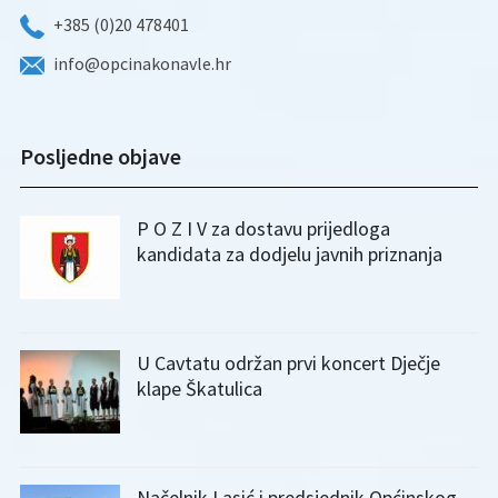
+385 (0)20 478401
info@opcinakonavle.hr
Posljedne objave
P O Z I V za dostavu prijedloga
kandidata za dodjelu javnih priznanja
U Cavtatu održan prvi koncert Dječje
klape Škatulica
Načelnik Lasić i predsjednik Općinskog