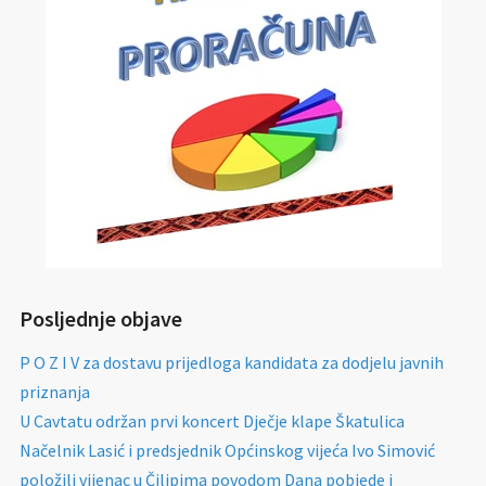
Posljednje objave
P O Z I V za dostavu prijedloga kandidata za dodjelu javnih
priznanja
U Cavtatu održan prvi koncert Dječje klape Škatulica
Načelnik Lasić i predsjednik Općinskog vijeća Ivo Simović
položili vijenac u Čilipima povodom Dana pobjede i