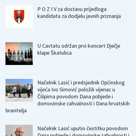
P O Z I V za dostavu prijedloga
kandidata za dodjelu javnih priznanja
U Cavtatu održan prvi koncert Dječje
klape Škatulica
Načelnik Lasić i predsjednik Općinskog
vijeća Ivo Simović položili vijenac u
Čilipima povodom Dana pobjede i
domovinske zahvalnosti i Dana hrvatskih
branitelja
Načelnik Lasić uputio čestitku povodom
Dana pobjede i domovinske zahvalnosti i