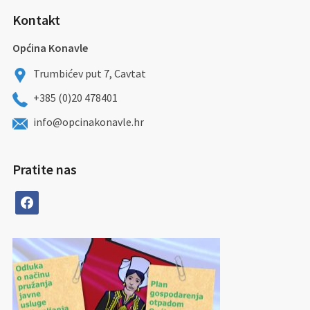
Kontakt
Općina Konavle
Trumbićev put 7, Cavtat
+385 (0)20 478401
info@opcinakonavle.hr
Pratite nas
facebook