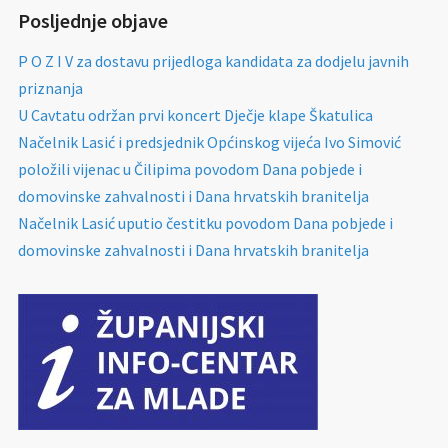
Posljednje objave
P O Z I V za dostavu prijedloga kandidata za dodjelu javnih
priznanja
U Cavtatu održan prvi koncert Dječje klape Škatulica
Načelnik Lasić i predsjednik Općinskog vijeća Ivo Simović
položili vijenac u Čilipima povodom Dana pobjede i
domovinske zahvalnosti i Dana hrvatskih branitelja
Načelnik Lasić uputio čestitku povodom Dana pobjede i
domovinske zahvalnosti i Dana hrvatskih branitelja