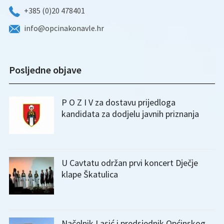
+385 (0)20 478401
info@opcinakonavle.hr
Posljedne objave
P O Z I V za dostavu prijedloga
kandidata za dodjelu javnih priznanja
U Cavtatu održan prvi koncert Dječje
klape Škatulica
Načelnik Lasić i predsjednik Općinskog