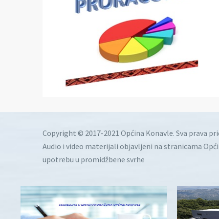
Copyright © 2017-2021 Općina Konavle. Sva prava pr
Audio i video materijali objavljeni na stranicama Opć
upotrebu u promidžbene svrhe