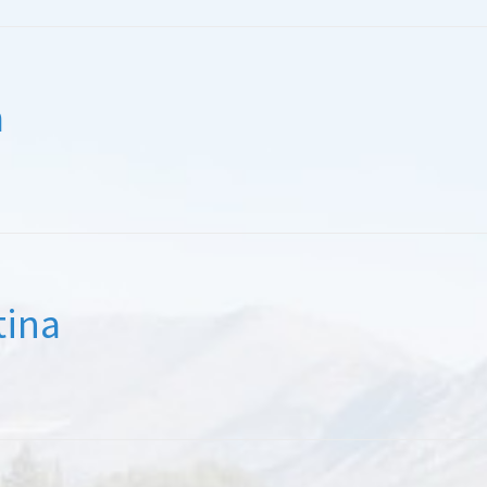
a
tina