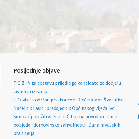
Posljednje objave
P O Z I V za dostavu prijedloga kandidata za dodjelu
javnih priznanja
U Cavtatu održan prvi koncert Dječje klape Škatulica
Načelnik Lasić i predsjednik Općinskog vijeća Ivo
Simović položili vijenac u Čilipima povodom Dana
pobjede i domovinske zahvalnosti i Dana hrvatskih
branitelja