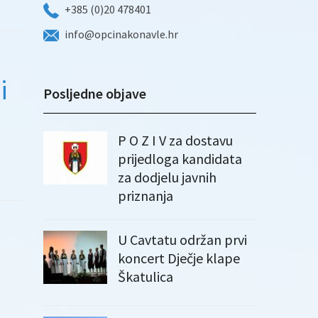
+385 (0)20 478401
info@opcinakonavle.hr
i
Posljedne objave
P O Z I V za dostavu
prijedloga kandidata
za dodjelu javnih
priznanja
U Cavtatu održan prvi
koncert Dječje klape
Škatulica