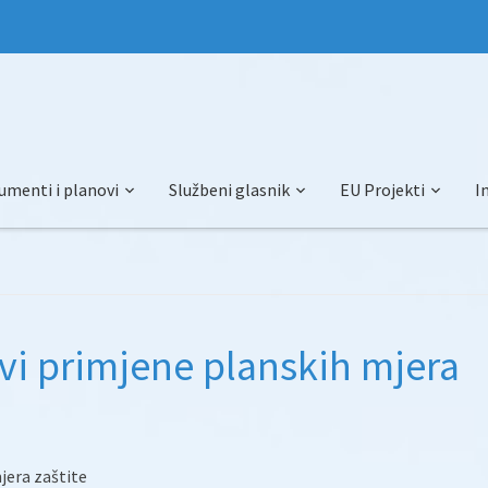
umenti i planovi
Službeni glasnik
EU Projekti
I
ovi primjene planskih mjera
jera zaštite