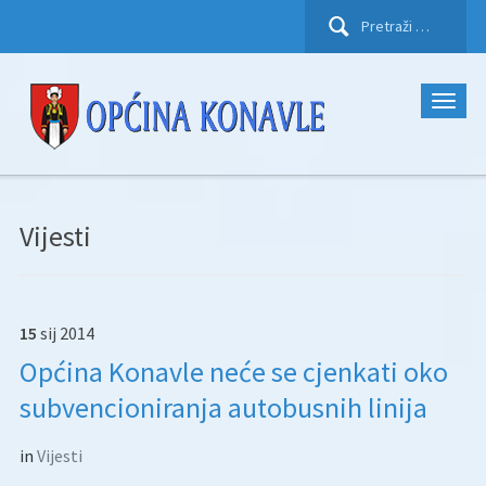
Pretraži:
Vijesti
15
sij
2014
Općina Konavle neće se cjenkati oko
subvencioniranja autobusnih linija
in
Vijesti