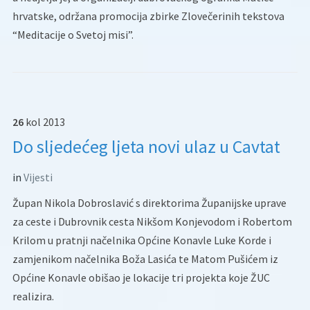
hrvatske, održana promocija zbirke Zlovečerinih tekstova
“Meditacije o Svetoj misi”.
26
kol
2013
Do sljedećeg ljeta novi ulaz u Cavtat
in
Vijesti
Župan Nikola Dobroslavić s direktorima Županijske uprave
za ceste i Dubrovnik cesta Nikšom Konjevodom i Robertom
Krilom u pratnji načelnika Općine Konavle Luke Korde i
zamjenikom načelnika Boža Lasića te Matom Pušićem iz
Općine Konavle obišao je lokacije tri projekta koje ŽUC
realizira.