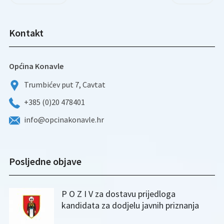
Kontakt
Općina Konavle
Trumbićev put 7, Cavtat
+385 (0)20 478401
info@opcinakonavle.hr
Posljedne objave
P O Z I V za dostavu prijedloga
kandidata za dodjelu javnih priznanja