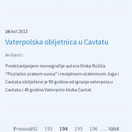
26
kol
2013
Vaterpolska obljetnica u Cavtatu
in
Vijesti
Predstavljanjem monografije autora Vinka Rožića
“Pozlaćen zrakom sunca” i revijalnom utakmicom Juga i
Cavtata obilježeno je 90 godina od igranja vaterpola u
Cavtatu i 40 godina Vaterpolo kluba Cavtat.
1
Previous
…
192
193
194
195
196
…
Next
214