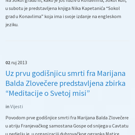
N
a Sokol gradu ili, kako je još naziv u Konavlima, Sokol kuli,
u subotu je predstavljena knjiga Nika Kapetanića “Sokol
grad u Konavlima” koja ima i svoje izdanje na engleskom
jeziku.
02
ruj
2013
Uz prvu godišnjicu smrti fra Marijana
Balda Zlovečere predstavljena zbirka
“Meditacije o Svetoj misi”
in
Vijesti
Povodom prve godišnjice smrti fra Marijana Balda Zlovečere
u atriju Franjevačkog samostana Gospe od snijega u Cavtatu
u nedjelju je, u organizaciji dubrovačkog ogranka Matice