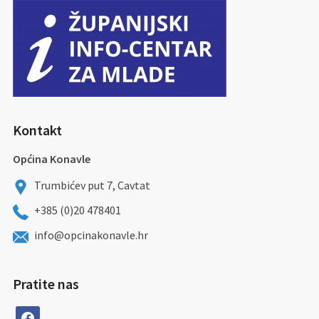
Kontakt
Općina Konavle
Trumbićev put 7, Cavtat
+385 (0)20 478401
info@opcinakonavle.hr
Pratite nas
facebook