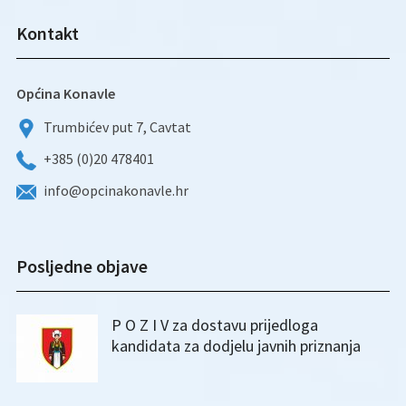
Kontakt
Općina Konavle
Trumbićev put 7, Cavtat
+385 (0)20 478401
info@opcinakonavle.hr
Posljedne objave
P O Z I V za dostavu prijedloga
kandidata za dodjelu javnih priznanja