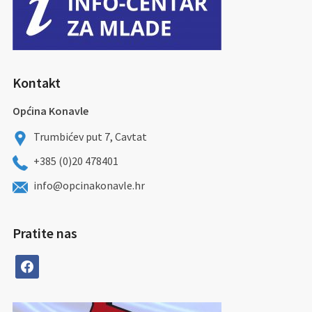
Kontakt
Općina Konavle
Trumbićev put 7, Cavtat
+385 (0)20 478401
info@opcinakonavle.hr
Pratite nas
facebook