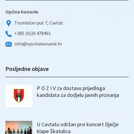
Općina Konavle
Trumbićev put 7, Cavtat
+385 (0)20 478401
info@opcinakonavle.hr
Posljedne objave
P O Z I V za dostavu prijedloga
kandidata za dodjelu javnih priznanja
U Cavtatu održan prvi koncert Dječje
klape Škatulica