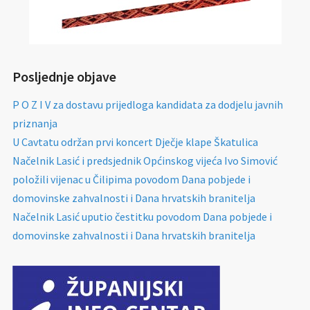
Posljednje objave
P O Z I V za dostavu prijedloga kandidata za dodjelu javnih
priznanja
U Cavtatu održan prvi koncert Dječje klape Škatulica
Načelnik Lasić i predsjednik Općinskog vijeća Ivo Simović
položili vijenac u Čilipima povodom Dana pobjede i
domovinske zahvalnosti i Dana hrvatskih branitelja
Načelnik Lasić uputio čestitku povodom Dana pobjede i
domovinske zahvalnosti i Dana hrvatskih branitelja