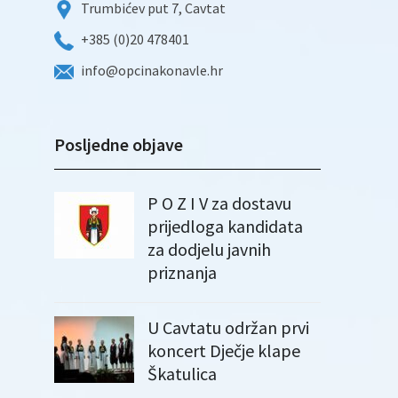
Trumbićev put 7, Cavtat
+385 (0)20 478401
info@opcinakonavle.hr
Posljedne objave
P O Z I V za dostavu
prijedloga kandidata
za dodjelu javnih
priznanja
U Cavtatu održan prvi
koncert Dječje klape
Škatulica