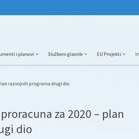
umenti i planovi
Službeni glasnik
EU Projekti
I
plan razvojnih programa drugi dio
 proracuna za 2020 – plan
ugi dio