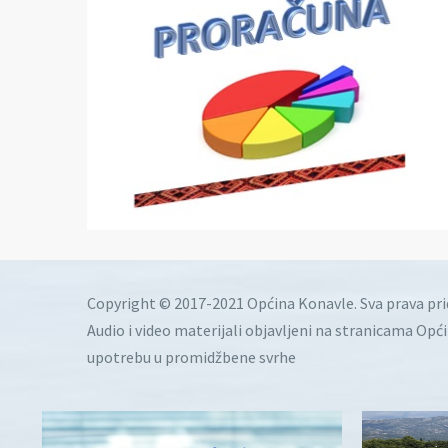
Copyright © 2017-2021 Općina Konavle. Sva prava pr
Audio i video materijali objavljeni na stranicama Opć
upotrebu u promidžbene svrhe