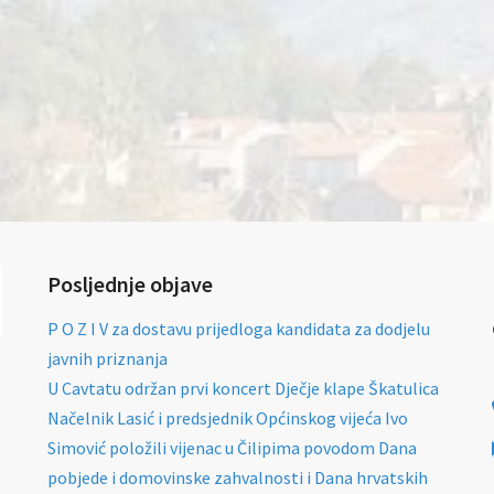
Posljednje objave
P O Z I V za dostavu prijedloga kandidata za dodjelu
javnih priznanja
U Cavtatu održan prvi koncert Dječje klape Škatulica
Načelnik Lasić i predsjednik Općinskog vijeća Ivo
Simović položili vijenac u Čilipima povodom Dana
pobjede i domovinske zahvalnosti i Dana hrvatskih