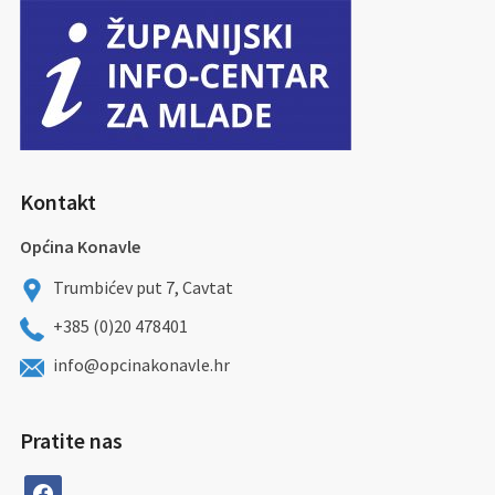
Kontakt
Općina Konavle
Trumbićev put 7, Cavtat
+385 (0)20 478401
info@opcinakonavle.hr
Pratite nas
facebook