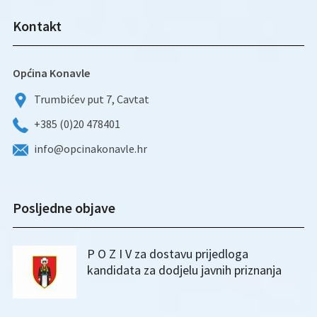
Kontakt
Općina Konavle
Trumbićev put 7, Cavtat
+385 (0)20 478401
info@opcinakonavle.hr
Posljedne objave
P O Z I V za dostavu prijedloga
kandidata za dodjelu javnih priznanja