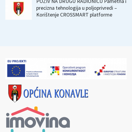
POZIV NA DRUGU RADIONICU Pametna i
precizna tehnologija u poljoprivredi –
Korištenje CROSSMART platforme