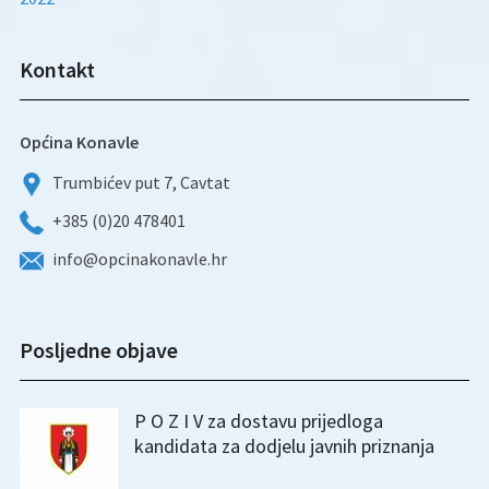
Kontakt
Općina Konavle
Trumbićev put 7, Cavtat
+385 (0)20 478401
info@opcinakonavle.hr
Posljedne objave
P O Z I V za dostavu prijedloga
kandidata za dodjelu javnih priznanja