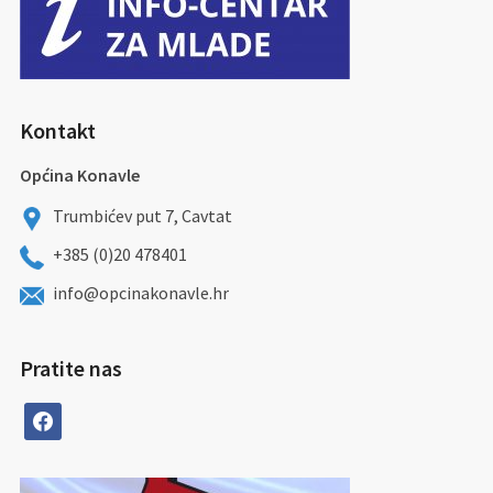
Kontakt
Općina Konavle
Trumbićev put 7, Cavtat
+385 (0)20 478401
info@opcinakonavle.hr
Pratite nas
facebook