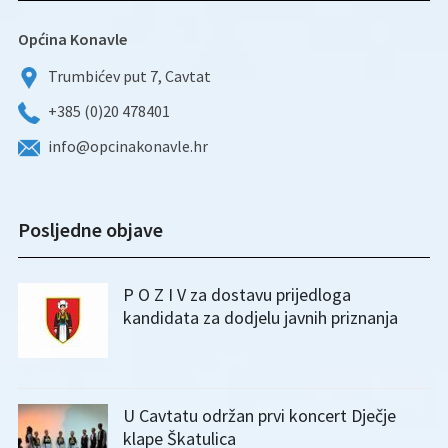
Općina Konavle
Trumbićev put 7, Cavtat
+385 (0)20 478401
info@opcinakonavle.hr
Posljedne objave
P O Z I V za dostavu prijedloga
kandidata za dodjelu javnih priznanja
U Cavtatu održan prvi koncert Dječje
klape Škatulica