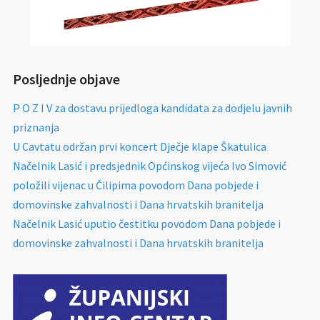
Posljednje objave
P O Z I V za dostavu prijedloga kandidata za dodjelu javnih
priznanja
U Cavtatu održan prvi koncert Dječje klape Škatulica
Načelnik Lasić i predsjednik Općinskog vijeća Ivo Simović
položili vijenac u Čilipima povodom Dana pobjede i
domovinske zahvalnosti i Dana hrvatskih branitelja
Načelnik Lasić uputio čestitku povodom Dana pobjede i
domovinske zahvalnosti i Dana hrvatskih branitelja