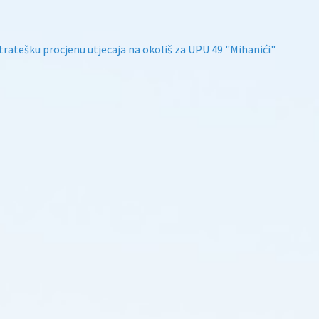
tratešku procjenu utjecaja na okoliš za UPU 49 "Mihanići"