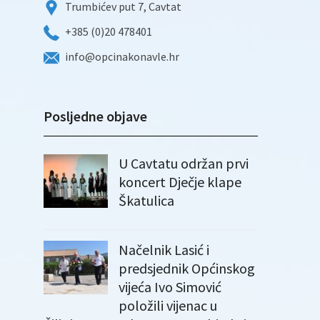
Trumbićev put 7, Cavtat
+385 (0)20 478401
info@opcinakonavle.hr
Posljedne objave
U Cavtatu održan prvi
koncert Dječje klape
Škatulica
Načelnik Lasić i
predsjednik Općinskog
vijeća Ivo Simović
položili vijenac u