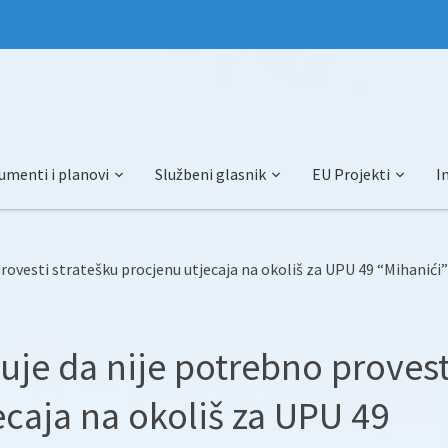
umenti i planovi
Službeni glasnik
EU Projekti
I
rovesti stratešku procjenu utjecaja na okoliš za UPU 49 “Mihanići”
uje da nije potrebno provest
ecaja na okoliš za UPU 49