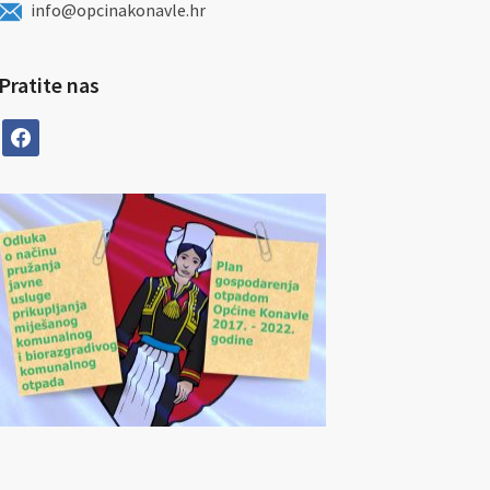
info@opcinakonavle.hr
Pratite nas
facebook