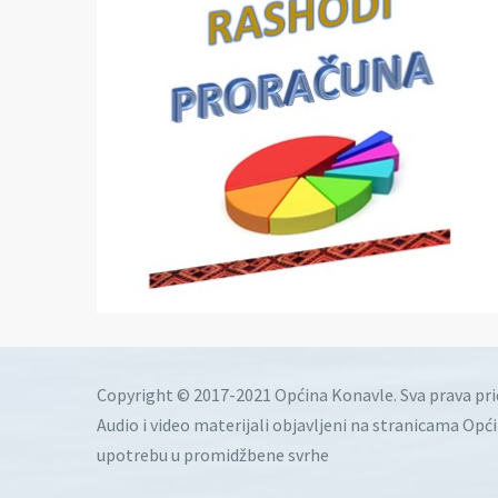
Copyright © 2017-2021 Općina Konavle. Sva prava pr
Audio i video materijali objavljeni na stranicama Opć
upotrebu u promidžbene svrhe