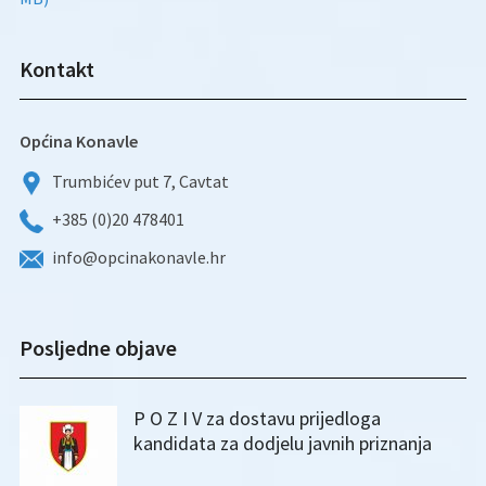
Kontakt
Općina Konavle
Trumbićev put 7, Cavtat
+385 (0)20 478401
info@opcinakonavle.hr
Posljedne objave
P O Z I V za dostavu prijedloga
kandidata za dodjelu javnih priznanja