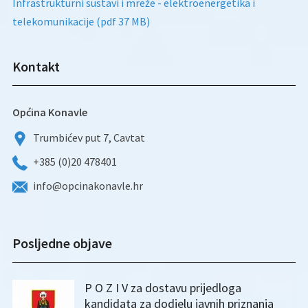
Infrastrukturni sustavi i mreže - elektroenergetika i
telekomunikacije (pdf 37 MB)
Kontakt
Općina Konavle
Trumbićev put 7, Cavtat
+385 (0)20 478401
info@opcinakonavle.hr
Posljedne objave
P O Z I V za dostavu prijedloga
kandidata za dodjelu javnih priznanja