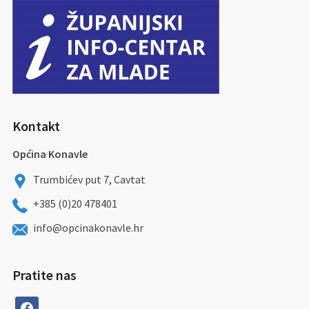
Kontakt
Općina Konavle
Trumbićev put 7, Cavtat
+385 (0)20 478401
info@opcinakonavle.hr
Pratite nas
facebook