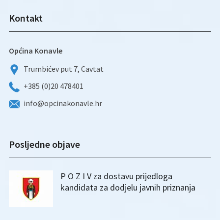
Kontakt
Općina Konavle
Trumbićev put 7, Cavtat
+385 (0)20 478401
info@opcinakonavle.hr
Posljedne objave
P O Z I V za dostavu prijedloga
kandidata za dodjelu javnih priznanja