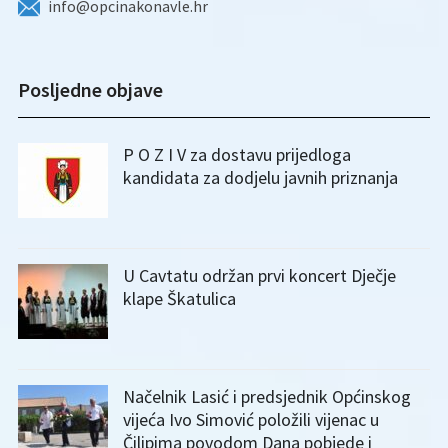
info@opcinakonavle.hr
Posljedne objave
P O Z I V za dostavu prijedloga
kandidata za dodjelu javnih priznanja
U Cavtatu održan prvi koncert Dječje
klape Škatulica
Načelnik Lasić i predsjednik Općinskog
vijeća Ivo Simović položili vijenac u
Čilipima povodom Dana pobjede i