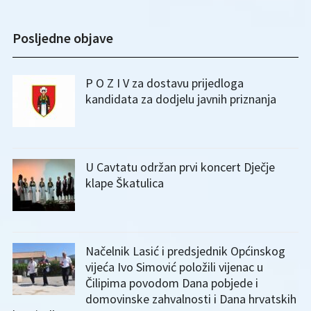
Posljedne objave
P O Z I V za dostavu prijedloga
kandidata za dodjelu javnih priznanja
U Cavtatu održan prvi koncert Dječje
klape Škatulica
Načelnik Lasić i predsjednik Općinskog
vijeća Ivo Simović položili vijenac u
Čilipima povodom Dana pobjede i
domovinske zahvalnosti i Dana hrvatskih