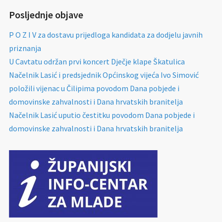
Posljednje objave
P O Z I V za dostavu prijedloga kandidata za dodjelu javnih
priznanja
U Cavtatu održan prvi koncert Dječje klape Škatulica
Načelnik Lasić i predsjednik Općinskog vijeća Ivo Simović
položili vijenac u Čilipima povodom Dana pobjede i
domovinske zahvalnosti i Dana hrvatskih branitelja
Načelnik Lasić uputio čestitku povodom Dana pobjede i
domovinske zahvalnosti i Dana hrvatskih branitelja