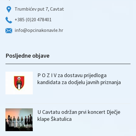
Trumbićev put 7, Cavtat
+385 (0)20 478401
info@opcinakonavle.hr
Posljedne objave
P O Z I V za dostavu prijedloga
kandidata za dodjelu javnih priznanja
U Cavtatu održan prvi koncert Dječje
klape Škatulica