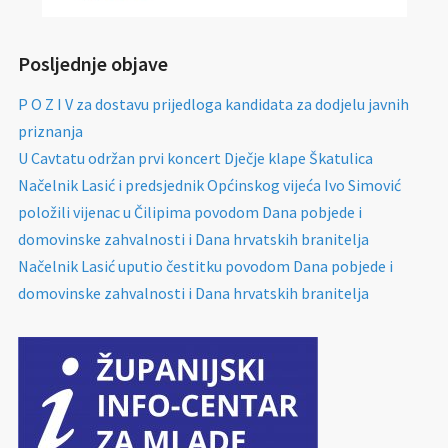
Posljednje objave
P O Z I V za dostavu prijedloga kandidata za dodjelu javnih
priznanja
U Cavtatu održan prvi koncert Dječje klape Škatulica
Načelnik Lasić i predsjednik Općinskog vijeća Ivo Simović
položili vijenac u Čilipima povodom Dana pobjede i
domovinske zahvalnosti i Dana hrvatskih branitelja
Načelnik Lasić uputio čestitku povodom Dana pobjede i
domovinske zahvalnosti i Dana hrvatskih branitelja