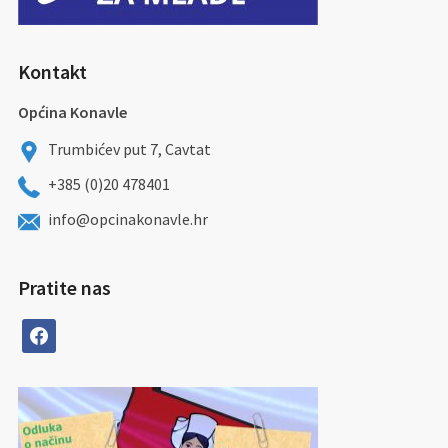
Kontakt
Općina Konavle
Trumbićev put 7, Cavtat
+385 (0)20 478401
info@opcinakonavle.hr
Pratite nas
facebook