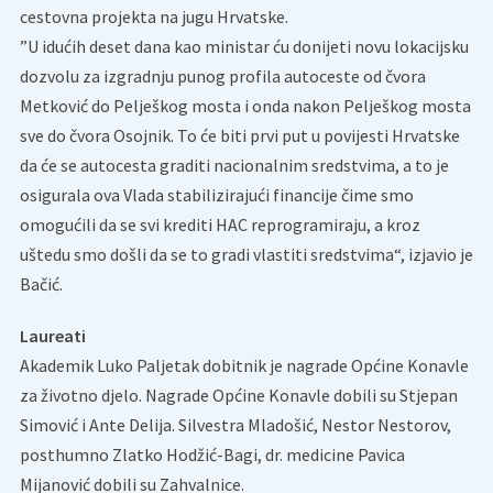
cestovna projekta na jugu Hrvatske.
”U idućih deset dana kao ministar ću donijeti novu lokacijsku
dozvolu za izgradnju punog profila autoceste od čvora
Metković do Pelješkog mosta i onda nakon Pelješkog mosta
sve do čvora Osojnik. To će biti prvi put u povijesti Hrvatske
da će se autocesta graditi nacionalnim sredstvima, a to je
osigurala ova Vlada stabilizirajući financije čime smo
omogućili da se svi krediti HAC reprogramiraju, a kroz
uštedu smo došli da se to gradi vlastiti sredstvima“, izjavio je
Bačić.
Laureati
Akademik Luko Paljetak dobitnik je nagrade Općine Konavle
za životno djelo. Nagrade Općine Konavle dobili su Stjepan
Simović i Ante Delija. Silvestra Mladošić, Nestor Nestorov,
posthumno Zlatko Hodžić-Bagi, dr. medicine Pavica
Mijanović dobili su Zahvalnice.