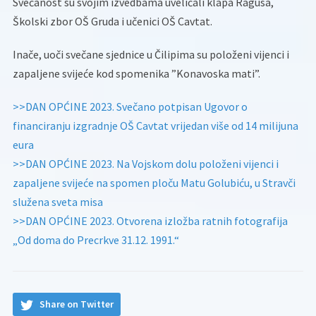
Svečanost su svojim izvedbama uveličali klapa Ragusa,
Školski zbor OŠ Gruda i učenici OŠ Cavtat.
Inače, uoči svečane sjednice u Čilipima su položeni vijenci i
zapaljene svijeće kod spomenika ”Konavoska mati”.
>>DAN OPĆINE 2023. Svečano potpisan Ugovor o
financiranju izgradnje OŠ Cavtat vrijedan više od 14 milijuna
eura
>>DAN OPĆINE 2023. Na Vojskom dolu položeni vijenci i
zapaljene svijeće na spomen ploču Matu Golubiću, u Stravči
služena sveta misa
>>DAN OPĆINE 2023. Otvorena izložba ratnih fotografija
„Od doma do Precrkve 31.12. 1991.“
Share on Twitter