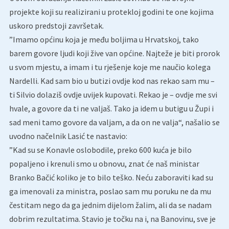
projekte koji su realizirani u protekloj godini te one kojima
uskoro predstoji završetak.
”Imamo općinu koja je među boljima u Hrvatskoj, tako
barem govore ljudi koji žive van općine. Najteže je biti prorok
u svom mjestu, a imam i tu rješenje koje me naučio kolega
Nardelli. Kad sam bio u butizi ovdje kod nas rekao sam mu –
ti Silvio dolaziš ovdje uvijek kupovati. Rekao je – ovdje me svi
hvale, a govore da ti ne valjaš. Tako ja idem u butigu u Župi i
sad meni tamo govore da valjam, a da on ne valja“, našalio se
uvodno načelnik Lasić te nastavio:
”Kad su se Konavle oslobodile, preko 600 kuća je bilo
popaljeno i krenuli smo u obnovu, znat će naš ministar
Branko Bačić koliko je to bilo teško. Neću zaboraviti kad su
ga imenovali za ministra, poslao sam mu poruku ne da mu
čestitam nego da ga jednim dijelom žalim, ali da se nadam
dobrim rezultatima. Stavio je točku na i, na Banovinu, sve je