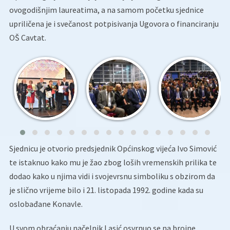
ovogodišnjim laureatima, a na samom početku sjednice
upriličena je i svečanost potpisivanja Ugovora o financiranju
OŠ Cavtat.
Sjednicu je otvorio predsjednik Općinskog vijeća Ivo Simović
te istaknuo kako mu je žao zbog loših vremenskih prilika te
dodao kako u njima vidi i svojevrsnu simboliku s obzirom da
je slično vrijeme bilo i 21. listopada 1992. godine kada su
oslobađane Konavle.
U svom obraćanju načelnik Lasić osvrnuo se na brojne