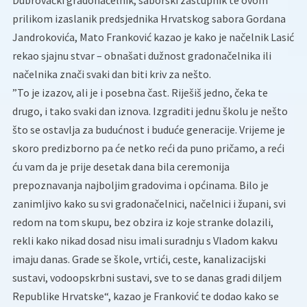
prilikom izaslanik predsjednika Hrvatskog sabora Gordana
Jandrokovića, Mato Franković kazao je kako je načelnik Lasić
rekao sjajnu stvar – obnašati dužnost gradonačelnika ili
načelnika znači svaki dan biti kriv za nešto.
”To je izazov, ali je i posebna čast. Riješiš jedno, čeka te
drugo, i tako svaki dan iznova. Izgraditi jednu školu je nešto
što se ostavlja za budućnost i buduće generacije. Vrijeme je
skoro predizborno pa će netko reći da puno pričamo, a reći
ću vam da je prije desetak dana bila ceremonija
prepoznavanja najboljim gradovima i općinama. Bilo je
zanimljivo kako su svi gradonačelnici, načelnici i župani, svi
redom na tom skupu, bez obzira iz koje stranke dolazili,
rekli kako nikad dosad nisu imali suradnju s Vladom kakvu
imaju danas. Grade se škole, vrtići, ceste, kanalizacijski
sustavi, vodoopskrbni sustavi, sve to se danas gradi diljem
Republike Hrvatske“, kazao je Franković te dodao kako se