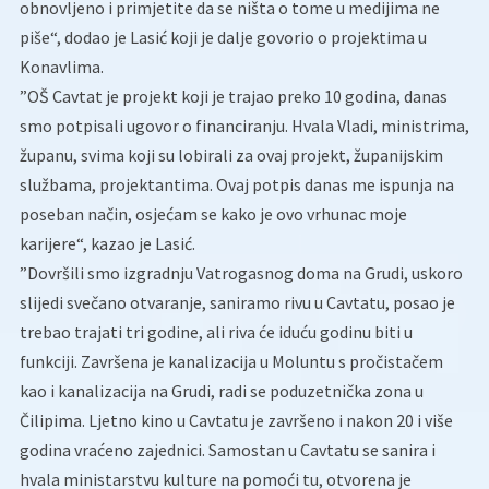
obnovljeno i primjetite da se ništa o tome u medijima ne
piše“, dodao je Lasić koji je dalje govorio o projektima u
Konavlima.
”OŠ Cavtat je projekt koji je trajao preko 10 godina, danas
smo potpisali ugovor o financiranju. Hvala Vladi, ministrima,
županu, svima koji su lobirali za ovaj projekt, županijskim
službama, projektantima. Ovaj potpis danas me ispunja na
poseban način, osjećam se kako je ovo vrhunac moje
karijere“, kazao je Lasić.
”Dovršili smo izgradnju Vatrogasnog doma na Grudi, uskoro
slijedi svečano otvaranje, saniramo rivu u Cavtatu, posao je
trebao trajati tri godine, ali riva će iduću godinu biti u
funkciji. Završena je kanalizacija u Moluntu s pročistačem
kao i kanalizacija na Grudi, radi se poduzetnička zona u
Čilipima. Ljetno kino u Cavtatu je završeno i nakon 20 i više
godina vraćeno zajednici. Samostan u Cavtatu se sanira i
hvala ministarstvu kulture na pomoći tu, otvorena je