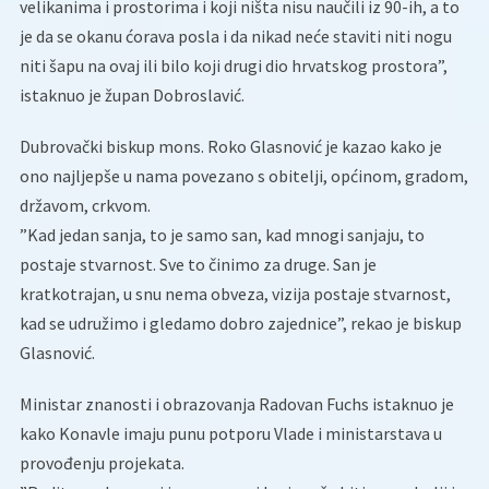
velikanima i prostorima i koji ništa nisu naučili iz 90-ih, a to
je da se okanu ćorava posla i da nikad neće staviti niti nogu
niti šapu na ovaj ili bilo koji drugi dio hrvatskog prostora”,
istaknuo je župan Dobroslavić.
Dubrovački biskup mons. Roko Glasnović je kazao kako je
ono najljepše u nama povezano s obitelji, općinom, gradom,
državom, crkvom.
”Kad jedan sanja, to je samo san, kad mnogi sanjaju, to
postaje stvarnost. Sve to činimo za druge. San je
kratkotrajan, u snu nema obveza, vizija postaje stvarnost,
kad se udružimo i gledamo dobro zajednice”, rekao je biskup
Glasnović.
Ministar znanosti i obrazovanja Radovan Fuchs istaknuo je
kako Konavle imaju punu potporu Vlade i ministarstava u
provođenju projekata.