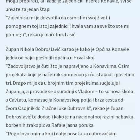
mogu prepirati, ali kada je zajednički interes Konavle, svi se
uhvate za jedan štap.
”Zajednica mi je dozvolila da osmislim svoj život i
pomognem toj istoj zajednici i hvala vam za sve što ste mi
pomogli”, rekao je načelnik Lasić.
Župan Nikola Dobroslavić kazao je kako je Općina Konavle
jedna od najuspješnijih općina u Hrvatskoj.
”Zadovoljstvo je čuti što je napravljeno u Konavlima. Osim
projekata koje je načelnik spomenuo ja ću istaknuti posebno
tri. Drago mi je da u brojnim tim projektima sudjeluje i
Županija, a provode se u suradnji s Vladom – to su nova škola
u Cavtatu, komasacija Konavoskog polja i brza cesta od
čvora Osojnik do Zračne luke Dubrovnik”, rekao je župan
Dobroslavić te dodao i kako je na nacionalnoj razini nabavka
borbenih zrakoplova Rafale jasna poruka.
”Pogotovo onima koji i dalje posežu za dubrovačkim