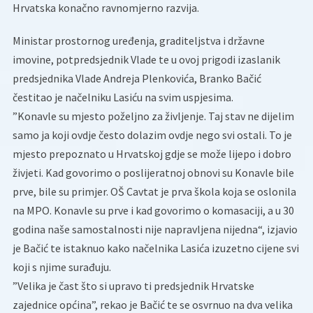
Hrvatska konačno ravnomjerno razvija.
Ministar prostornog uređenja, graditeljstva i državne
imovine, potpredsjednik Vlade te u ovoj prigodi izaslanik
predsjednika Vlade Andreja Plenkovića, Branko Bačić
čestitao je načelniku Lasiću na svim uspjesima.
”Konavle su mjesto poželjno za življenje. Taj stav ne dijelim
samo ja koji ovdje često dolazim ovdje nego svi ostali. To je
mjesto prepoznato u Hrvatskoj gdje se može lijepo i dobro
živjeti. Kad govorimo o poslijeratnoj obnovi su Konavle bile
prve, bile su primjer. OŠ Cavtat je prva škola koja se oslonila
na MPO. Konavle su prve i kad govorimo o komasaciji, a u 30
godina naše samostalnosti nije napravljena nijedna“, izjavio
je Bačić te istaknuo kako načelnika Lasića izuzetno cijene svi
koji s njime surađuju.
”Velika je čast što si upravo ti predsjednik Hrvatske
zajednice općina”, rekao je Bačić te se osvrnuo na dva velika