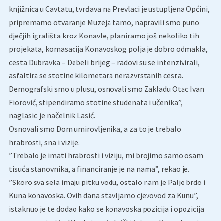
knjižnica u Cavtatu, tvrđava na Prevlaci je ustupljena Općini,
pripremamo otvaranje Muzeja tamo, napravili smo puno
dječjih igrališta kroz Konavle, planiramo još nekoliko tih
projekata, komasacija Konavoskog polja je dobro odmakla,
cesta Dubravka – Debeli brijeg – radovi su se intenzivirali,
asfaltira se stotine kilometara nerazvrstanih cesta.
Demografski smo u plusu, osnovali smo Zakladu Otac Ivan
Fiorović, stipendiramo stotine studenata i učenika”,
naglasio je načelnik Lasić.
Osnovali smo Dom umirovljenika, a za to je trebalo
hrabrosti, sna i vizije.
”Trebalo je imati hrabrosti i viziju, mi brojimo samo osam
tisuća stanovnika, a financiranje je na nama”, rekao je.
”Skoro sva sela imaju pitku vodu, ostalo nam je Palje brdo i
Kuna konavoska. Ovih dana stavljamo cjevovod za Kunu”,
istaknuo je te dodao kako se konavoska pozicija i opozicija