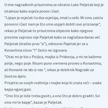
U ime nagrađenih prisutnima se obratio Luko Paljetak koji je
istaknuo kako osjeća ponos i čast.
”Lijepo je osjećati ta dva osjećaja, imati u sebi. Mi smo zaista
ponosni i čast nam je što smo uspjeli dobiti ovo priznanje”,
rekao je Paljetak te prisutnima objasnio kako njegovo
prezime zapravo nije Paljetak kako se naglašava danas već
Paljetak (kratko prvo ”a”), odnosno Pajetak jer se u
Konavlima slovo ”l” često ne izgovara.
”Otac mi je bio s Poljica, majka iz Pridvorja, a mi ne kažemo
polje, nego poje. Nisam puno vremena proveo u Konavlima,
ali Konavle ne idu iz nas ”, rekao je dobitnik Nagrade za
životno djelo.
Prisjetio se svojih roditelja i majke koja bi znala reći – svaka
kapja oganj gasi.
“Ono što je loše treba gasiti, a ono što je dobro graditi. Svi
smo mi te kapje”, kazao je Paljetak.