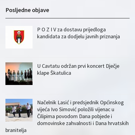
Posljedne objave
P O Z I V za dostavu prijedloga
kandidata za dodjelu javnih priznanja
U Cavtatu održan prvi koncert Dječje
klape Škatulica
Načelnik Lasić i predsjednik Općinskog
vijeća Ivo Simović položili vijenac u
Čilipima povodom Dana pobjede i
domovinske zahvalnosti i Dana hrvatskih
branitelja