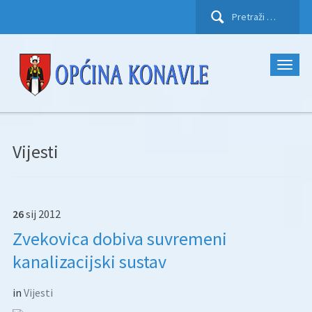
Pretraži:
Vijesti
26
sij
2012
Zvekovica dobiva suvremeni
kanalizacijski sustav
in
Vijesti