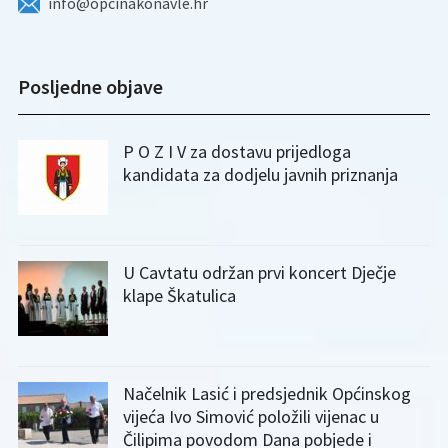
info@opcinakonavle.hr
Posljedne objave
P O Z I V za dostavu prijedloga
kandidata za dodjelu javnih priznanja
U Cavtatu održan prvi koncert Dječje
klape Škatulica
Načelnik Lasić i predsjednik Općinskog
vijeća Ivo Simović položili vijenac u
Čilipima povodom Dana pobjede i