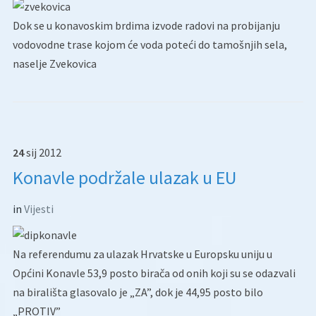
Dok se u konavoskim brdima izvode radovi na probijanju
vodovodne trase kojom će voda poteći do tamošnjih sela,
naselje Zvekovica
24
sij
2012
Konavle podržale ulazak u EU
in
Vijesti
Na referendumu za ulazak Hrvatske u Europsku uniju u
Općini Konavle 53,9 posto birača od onih koji su se odazvali
na birališta glasovalo je „ZA”, dok je 44,95 posto bilo
„PROTIV”