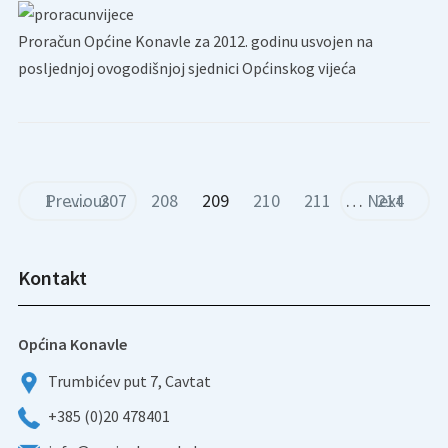
Proračun Općine Konavle za 2012. godinu usvojen na
posljednjoj ovogodišnjoj sjednici Općinskog vijeća
1
Previous
…
207
208
209
210
211
…
Next
214
Kontakt
Općina Konavle
Trumbićev put 7, Cavtat
+385 (0)20 478401