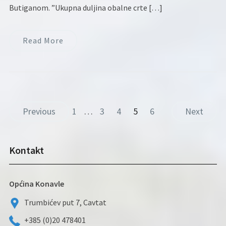
Butiganom. ”Ukupna duljina obalne crte […]
Read More
Previous
1
…
3
4
5
6
Next
Kontakt
Općina Konavle
Trumbićev put 7, Cavtat
+385 (0)20 478401