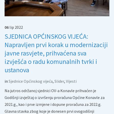
06
lip
2022
SJEDNICA OPĆINSKOG VIJEĆA:
Napravljen prvi korak u modernizaciji
javne rasvjete, prihvaćena sva
izvješća o radu komunalnih tvrki i
ustanova
in
Sjednice Općinskog vijeća
,
Slider
,
Vijesti
Na jutros održanoj sjednici OV-a Konavle prihvaćen je
Godišnji izvještaj o izvršenju proračuna Općine Konavle za
2021.g., kao i prve izmjene i dopune proračuna za 2022.g.
Glavna stavka zbog koje je donesen prvi ovogodišnji