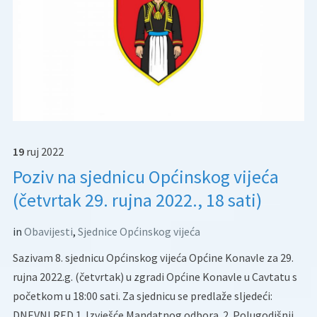
19
ruj
2022
Poziv na sjednicu Općinskog vijeća
(četvrtak 29. rujna 2022., 18 sati)
in
Obavijesti
,
Sjednice Općinskog vijeća
Sazivam 8. sjednicu Općinskog vijeća Općine Konavle za 29.
rujna 2022.g. (četvrtak) u zgradi Općine Konavle u Cavtatu s
početkom u 18:00 sati. Za sjednicu se predlaže sljedeći:
DNEVNI RED 1. Izvješće Mandatnog odbora. 2. Polugodišnji