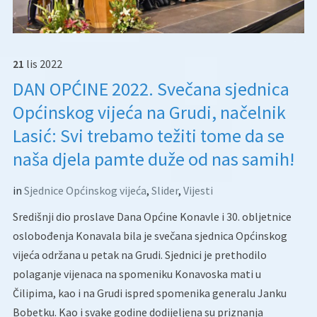
21
lis
2022
DAN OPĆINE 2022. Svečana sjednica
Općinskog vijeća na Grudi, načelnik
Lasić: Svi trebamo težiti tome da se
naša djela pamte duže od nas samih!
in
Sjednice Općinskog vijeća
,
Slider
,
Vijesti
Središnji dio proslave Dana Općine Konavle i 30. obljetnice
oslobođenja Konavala bila je svečana sjednica Općinskog
vijeća održana u petak na Grudi. Sjednici je prethodilo
polaganje vijenaca na spomeniku Konavoska mati u
Čilipima, kao i na Grudi ispred spomenika generalu Janku
Bobetku. Kao i svake godine dodijeljena su priznanja