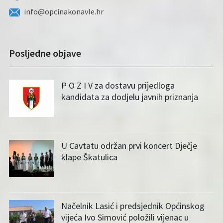
info@opcinakonavle.hr
Posljedne objave
P O Z I V za dostavu prijedloga
kandidata za dodjelu javnih priznanja
U Cavtatu održan prvi koncert Dječje
klape Škatulica
Načelnik Lasić i predsjednik Općinskog
vijeća Ivo Simović položili vijenac u