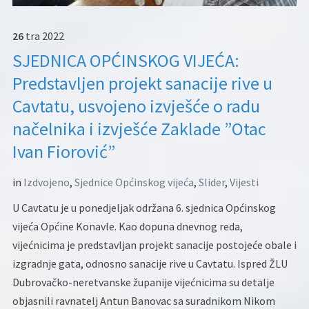
26
tra
2022
SJEDNICA OPĆINSKOG VIJEĆA:
Predstavljen projekt sanacije rive u
Cavtatu, usvojeno izvješće o radu
načelnika i izvješće Zaklade ”Otac
Ivan Fiorović”
in
Izdvojeno
,
Sjednice Općinskog vijeća
,
Slider
,
Vijesti
U Cavtatu je u ponedjeljak održana 6. sjednica Općinskog
vijeća Općine Konavle. Kao dopuna dnevnog reda,
vijećnicima je predstavljan projekt sanacije postojeće obale i
izgradnje gata, odnosno sanacije rive u Cavtatu. Ispred ŽLU
Dubrovačko-neretvanske županije vijećnicima su detalje
objasnili ravnatelj Antun Banovac sa suradnikom Nikom