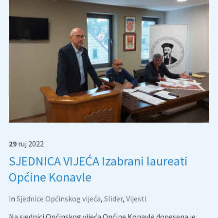
29
ruj
2022
SJEDNICA VIJEĆA Izabrani laureati
Općine Konavle
in
Sjednice Općinskog vijeća
,
Slider
,
Vijesti
Na sjednici Općinskog vijeća Općine Konavle donesena je