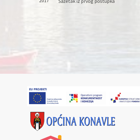
2017
Sažetak iz prvog postupka