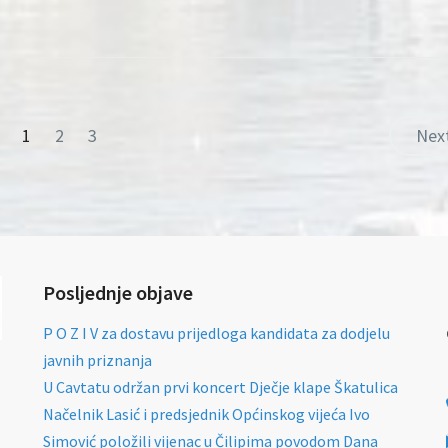
1
2
3
Nex
Posljednje objave
P O Z I V za dostavu prijedloga kandidata za dodjelu
javnih priznanja
U Cavtatu održan prvi koncert Dječje klape Škatulica
Načelnik Lasić i predsjednik Općinskog vijeća Ivo
Simović položili vijenac u Čilipima povodom Dana