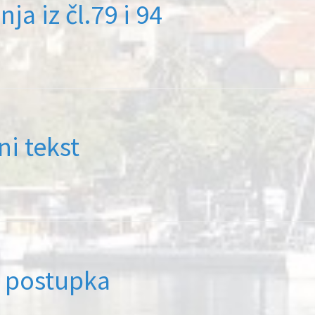
nja iz čl.79 i 94
i tekst
g postupka