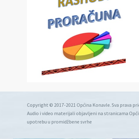
Copyright © 2017-2021 Općina Konavle. Sva prava pr
Audio i video materijali objavljeni na stranicama Opć
upotrebu u promidžbene svrhe