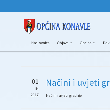
Naslovnica
Objave
Općina
Dok
Načini i uvjeti g
01
lis
2017
Načini i uvjeti gradnje