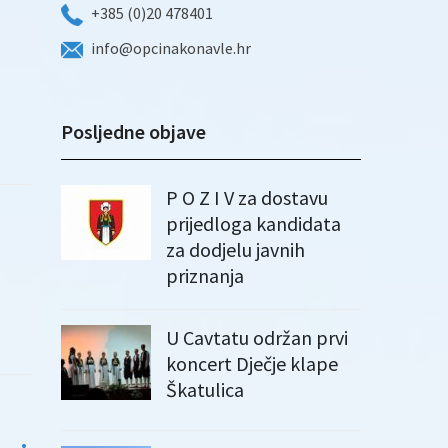
+385 (0)20 478401
info@opcinakonavle.hr
Posljedne objave
P O Z I V za dostavu
prijedloga kandidata
za dodjelu javnih
priznanja
U Cavtatu održan prvi
koncert Dječje klape
Škatulica