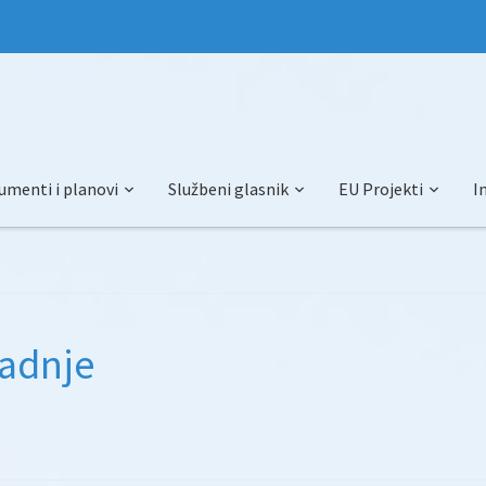
umenti i planovi
Službeni glasnik
EU Projekti
I
radnje