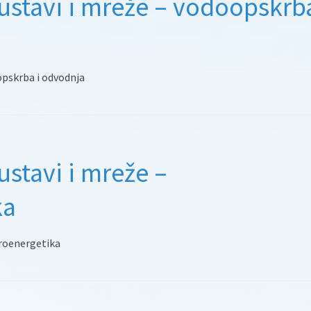
sustavi i mreže – vodoopskrba
opskrba i odvodnja
ustavi i mreže –
ka
troenergetika